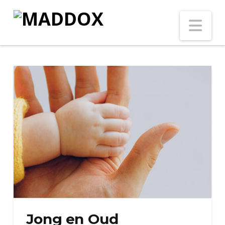
Na
Jong en Oud