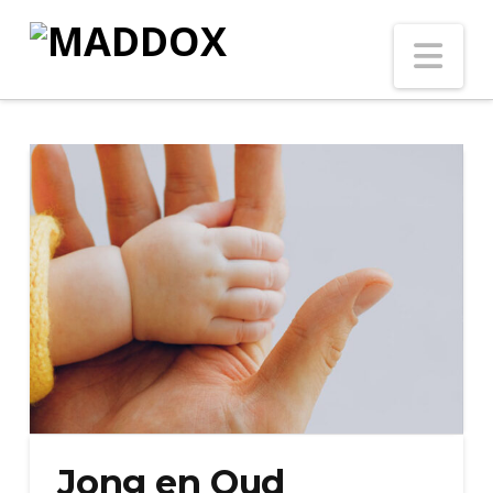
Na
Jong en Oud